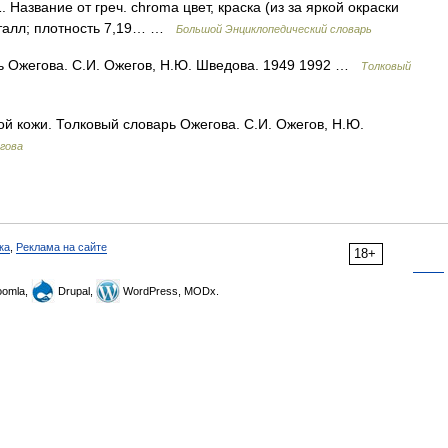
Название от греч. chroma цвет, краска (из за яркой окраски
еталл; плотность 7,19… …
Большой Энциклопедический словарь
ь Ожегова. С.И. Ожегов, Н.Ю. Шведова. 1949 1992 …
Толковый
ой кожи. Толковый словарь Ожегова. С.И. Ожегов, Н.Ю.
гова
ка
,
Реклама на сайте
18+
omla,
Drupal,
WordPress, MODx.