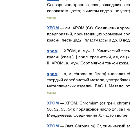
Словарь иностранных слов, вошедших в со
сероватого цвета; в чистом виде х. не уп
языка
ХРОМ
— см. ХРОМ (Сг). Соединения хром
предприятий, производящих хромовые соли
краски, пестициды, пластмассы и др. В 
хром
— ХРОМ, а, муж. 1. Химический элем
краски (спец.). | прил. хромистый, ая, ое 
II. ХРОМ, а, муж. Сорт мягкой тонкой кож
хром
— а, м. chrome m. [krom] <новолат. c
твердый серебристый металл, употребляем
металлических изделий. БАС 1. Металл,
языка
ХРОМ
— ХРОМ, Chromium (от греч. chroma кр
50, 52, 53, 54); порядковое число 24, за !
Менделеева. Соединения X. часто i встр
ХРОМ
— (лат. Chromium) Cr, химический 