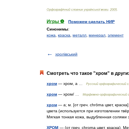
Орфограф
і
чний
словник
української
мови
.
2005
.
Игры ⚽
Поможем сделать НИР
Синонимы
:
кожа
,
краска
,
металл
,
минерал
,
элемент
хролівський
Смотреть что такое "хром" в други
хром
— хром, а …
Русский орфографический с
хром
— хром/ …
Морфемно-орфографический 
хром
— а; м. [от греч. chrōma цвет, краск
цвета (используется при изготовлении твё
Мягкая тонкая кожа, выдубленная солям
ХРОМ
— (от греч. chroma цвет, краска). 