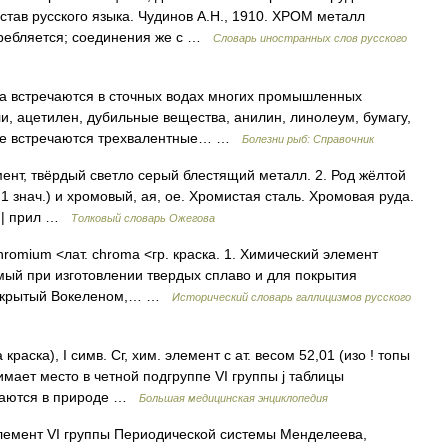
став русского языка. Чудинов А.Н., 1910. ХРОМ металл
отребляется; соединения же с …
Словарь иностранных слов русского
а встречаются в сточных водах многих промышленных
, ацетилен, дубильные вещества, анилин, линолеум, бумагу,
воде встречаются трехвалентные… …
Болезни рыб: Справочник
ент, твёрдый светло серый блестящий металл. 2. Род жёлтой
(к 1 знач.) и хромовый, ая, ое. Хромистая сталь. Хромовая руда.
и. | прил …
Толковый словарь Ожегова
hromium <лат. chroma <гр. краска. 1. Химический элемент
ый при изготовлении твердых сплаво и для покрытия
 открытый Вокеленом,… …
Исторический словарь галлицизмов русского
аска), I симв. Сг, хим. элемент с ат. весом 52,01 (изо ! топы
 нимает место в четной подгруппе VІ группы j таблицы
ечаются в природе …
Большая медицинская энциклопедия
элемент VI группы Периодической системы Менделеева,