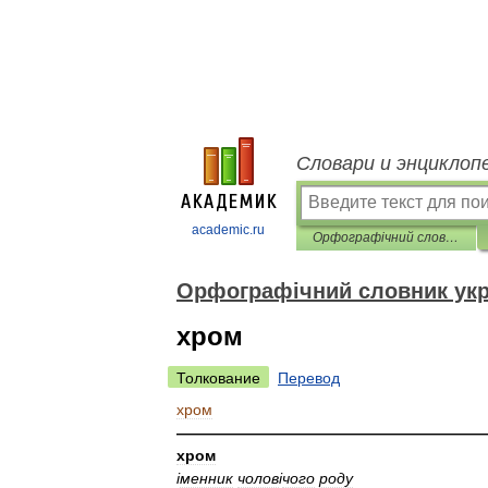
Словари и энциклоп
academic.ru
Орфографічний словник української мови
Орфографічний словник укр
хром
Толкование
Перевод
хром
————————————————————
хром
і
менник
чолов
і
чого
роду