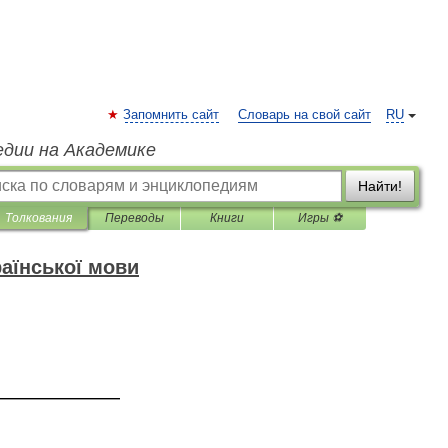
Запомнить сайт
Словарь на свой сайт
RU
едии на Академике
Найти!
Толкования
Переводы
Книги
Игры ⚽
аїнської мови
—————————