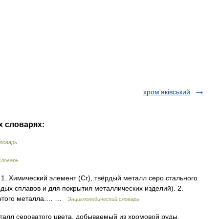
хром'яківський
х словарях:
ловарь
словарь
а] 1. Химический элемент (Сr), твёрдый металл серо стального
рдых сплавов и для покрытия металлических изделий). 2.
и этого металла.… …
Энциклопедический словарь
Металл сероватого цвета, добываемый из хромовой руды.